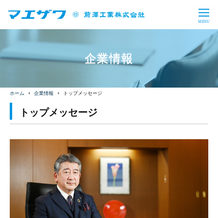
CLOSE
MENU
製品情報・ソリューション
企業情報
バルブ・制水扉
上水処理設備
企業情報
下水処理設備
産業用水処理設備
トップメッセージ
会社概要
投資家情報
企業情報
トップメッセージ
バイオガスプラント
導入事例
事業内容
沿革
トップメッセージ
財務・業績
IRライブラリ
採用情報
事業所一覧
コーポレート・ガバナンス
株式情報
電子公告
事業概要
教育プログラム
サステナビリティ
一般事業主行動計画
お問い合わせ
サイトマップ
免責事項
IRに関するお問い合わせ
福利厚生
数字で見るマエザワ
CSR
SDGs
新卒採用
キャリア採用
日本語
English
アーカイブ