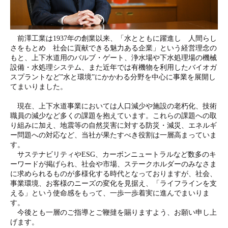
前澤工業は1937年の創業以来、「水とともに躍進し 人間らし
さをもとめ 社会に貢献できる魅力ある企業」という経営理念の
もと、上下水道用のバルブ・ゲート、浄水場や下水処理場の機械
設備・水処理システム、また近年では有機物を利用したバイオガ
スプラントなど”水と環境”にかかわる分野を中心に事業を展開し
てまいりました。
現在、上下水道事業においては人口減少や施設の老朽化、技術
職員の減少など多くの課題を抱えています。これらの課題への取
り組みに加え、地震等の自然災害に対する防災・減災、エネルギ
ー問題への対応など、当社が果たすべき役割は一層高まっていま
す。
サステナビリティやESG、カーボンニュートラルなど数多のキ
ーワードが掲げられ、社会や市場、ステークホルダーのみなさま
に求められるものが多様化する時代となっておりますが、社会、
事業環境、お客様のニーズの変化を見据え、「ライフラインを支
える」という使命感をもって、一歩一歩着実に進んでまいりま
す。
今後とも一層のご指導とご鞭撻を賜りますよう、お願い申し上
げます。