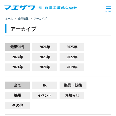
CLOSE
MENU
企業情報
アーカイブ
製品情報・ソリューション
アーカイブ
バルブ・制水扉
上水処理設備
企業情報
下水処理設備
産業用水処理設備
最新20件
2026年
2025年
トップメッセージ
会社概要
投資家情報
バイオガスプラント
導入事例
2024年
2023年
2022年
事業内容
沿革
財務・業績
IRライブラリ
採用情報
2021年
2020年
2019年
事業所一覧
コーポレート・ガバナンス
株式情報
電子公告
事業概要
教育プログラム
サステナビリティ
一般事業主行動計画
お問い合わせ
サイトマップ
免責事項
IRに関するお問い合わせ
福利厚生
数字で見るマエザワ
全て
IR
製品・技術
CSR
SDGs
新卒採用
キャリア採用
採用
イベント
お知らせ
日本語
English
アーカイブ
その他