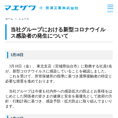
CLOSE
MENU
ニュース
製品情報・ソリューション
当社グループにおける新型コロナウイル
バルブ・制水扉
上水処理設備
ス感染者の発生について
企業情報
下水処理設備
産業用水処理設備
トップメッセージ
会社概要
投資家情報
3月18日
バイオガスプラント
導入事例
事業内容
沿革
財務・業績
IRライブラリ
採用情報
3月18日（金）、東北支店（宮城県仙台市）に勤務する社員1名
事業所一覧
コーポレート・ガバナンス
が、新型コロナウイルスに感染していることを確認しました。
株式情報
電子公告
事業概要
教育プログラム
これを受けて、所管保健所の指導に基づき濃厚接触者の特定と
サステナビリティ
一般事業主行動計画
必要な措置を進めております。
お問い合わせ
サイトマップ
免責事項
IRに関するお問い合わせ
福利厚生
数字で見るマエザワ
当社グループは今後も社内外への感染拡大の防止とお客様をは
CSR
SDGs
じめとした関係者の皆さまの健康と安全を最優先として政府の方
新卒採用
キャリア採用
日本語
English
針・行動計画に基づき、感染予防・拡大防止に取り組んでまいり
アーカイブ
ます。