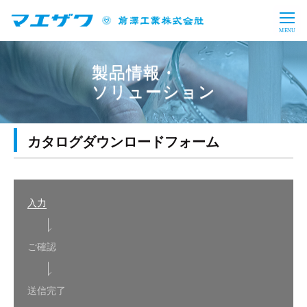
CLOSE
MENU
製品情報・ソリューション
製品情報・
ソリューション
バルブ・制水扉
上水処理設備
企業情報
下水処理設備
産業用水処理設備
トップメッセージ
会社概要
投資家情報
カタログダウンロードフォーム
バイオガスプラント
導入事例
事業内容
沿革
財務・業績
IRライブラリ
採用情報
事業所一覧
コーポレート・ガバナンス
株式情報
電子公告
事業概要
教育プログラム
入力
サステナビリティ
一般事業主行動計画
お問い合わせ
サイトマップ
免責事項
IRに関するお問い合わせ
福利厚生
数字で見るマエザワ
CSR
SDGs
ご確認
新卒採用
キャリア採用
日本語
English
アーカイブ
送信完了