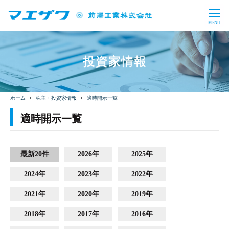
CLOSE
MENU
製品情報・ソリューション
投資家情報
バルブ・制水扉
上水処理設備
企業情報
下水処理設備
産業用水処理設備
トップメッセージ
会社概要
投資家情報
株主・投資家情報
適時開示一覧
バイオガスプラント
導入事例
事業内容
沿革
適時開示一覧
財務・業績
IRライブラリ
採用情報
事業所一覧
コーポレート・ガバナンス
株式情報
電子公告
事業概要
教育プログラム
最新20件
2026年
2025年
サステナビリティ
一般事業主行動計画
お問い合わせ
サイトマップ
免責事項
IRに関するお問い合わせ
福利厚生
数字で見るマエザワ
2024年
2023年
2022年
CSR
SDGs
新卒採用
キャリア採用
日本語
English
2021年
2020年
2019年
アーカイブ
2018年
2017年
2016年