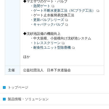
◆マエザワのゲート・バルブ
・急閉ゲート
・ゲート不断水更新工法（SCプラグ工法）
・ゲート止水板簡易交換工法
・更新バルブシリーズ
・キャパテックバルブ
◆沈砂池設備の機能向上
・中大規模、小規模向け沈砂池システム
・トレススクリーン
・耐食性ユニット型除塵機
ほか
主催
公益社団法人 日本下水道協会
トップページ
製品情報・ソリューション