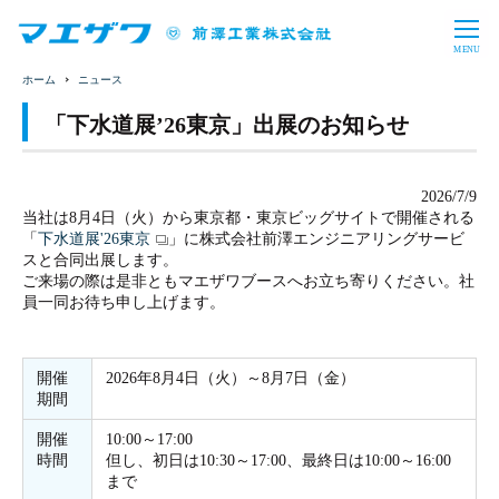
CLOSE
MENU
ニュース
製品情報・ソリューション
「下水道展’26東京」出展のお知らせ
バルブ・制水扉
上水処理設備
企業情報
下水処理設備
産業用水処理設備
2026/7/9
トップメッセージ
会社概要
投資家情報
当社は8月4日（火）から東京都・東京ビッグサイトで開催される
バイオガスプラント
導入事例
「
下水道展'26東京
」に株式会社前澤エンジニアリングサービ
事業内容
沿革
スと合同出展します。
財務・業績
IRライブラリ
採用情報
ご来場の際は是非ともマエザワブースへお立ち寄りください。社
事業所一覧
コーポレート・ガバナンス
員一同お待ち申し上げます。
株式情報
電子公告
事業概要
教育プログラム
サステナビリティ
一般事業主行動計画
お問い合わせ
サイトマップ
免責事項
IRに関するお問い合わせ
福利厚生
数字で見るマエザワ
開催
2026年8月4日（火）～8月7日（金）
CSR
SDGs
期間
新卒採用
キャリア採用
日本語
English
アーカイブ
開催
10:00～17:00
時間
但し、初日は10:30～17:00、最終日は10:00～16:00
まで