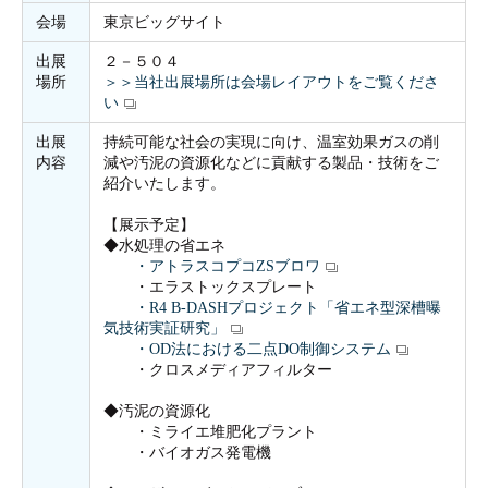
会場
東京ビッグサイト
出展
２－５０４
場所
＞＞当社出展場所は会場レイアウトをご覧くださ
い
出展
持続可能な社会の実現に向け、温室効果ガスの削
内容
減や汚泥の資源化などに貢献する製品・技術をご
紹介いたします。
【展示予定】
◆水処理の省エネ
・アトラスコプコZSブロワ
・エラストックスプレート
・R4 B-DASHプロジェクト「省エネ型深槽曝
気技術実証研究」
・OD法における二点DO制御システム
・クロスメディアフィルター
◆汚泥の資源化
・ミライエ堆肥化プラント
・バイオガス発電機