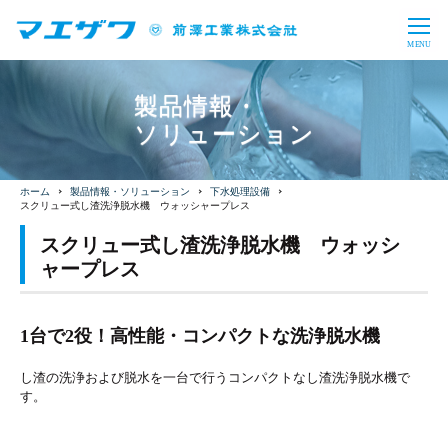
CLOSE
MENU
製品情報・ソリューション
製品情報・
ソリューション
バルブ・制水扉
上水処理設備
企業情報
下水処理設備
産業用水処理設備
トップメッセージ
会社概要
投資家情報
製品情報・ソリューション
下水処理設備
スクリュー式し渣洗浄脱水機 ウォッシャープレス
バイオガスプラント
導入事例
事業内容
沿革
財務・業績
IRライブラリ
採用情報
スクリュー式し渣洗浄脱水機 ウォッシ
事業所一覧
コーポレート・ガバナンス
ャープレス
株式情報
電子公告
事業概要
教育プログラム
サステナビリティ
一般事業主行動計画
お問い合わせ
サイトマップ
免責事項
IRに関するお問い合わせ
福利厚生
数字で見るマエザワ
1台で2役！高性能・コンパクトな洗浄脱水機
CSR
SDGs
新卒採用
キャリア採用
日本語
English
し渣の洗浄および脱水を一台で行うコンパクトなし渣洗浄脱水機で
アーカイブ
す。