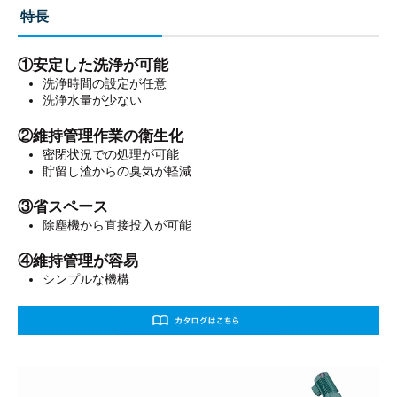
特長
①安定した洗浄が可能
洗浄時間の設定が任意
洗浄水量が少ない
②維持管理作業の衛生化
密閉状況での処理が可能
貯留し渣からの臭気が軽減
③省スペース
除塵機から直接投入が可能
④維持管理が容易
シンプルな機構