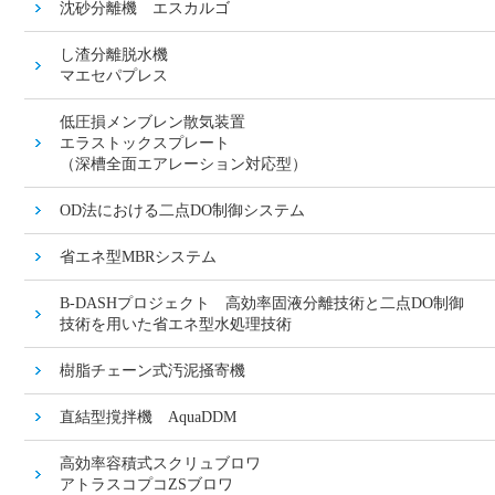
沈砂分離機 エスカルゴ
し渣分離脱水機
マエセパプレス
低圧損メンブレン散気装置
エラストックスプレート
（深槽全面エアレーション対応型）
OD法における二点DO制御システム
省エネ型MBRシステム
B-DASHプロジェクト 高効率固液分離技術と二点DO制御
技術を用いた省エネ型水処理技術
樹脂チェーン式汚泥掻寄機
直結型撹拌機 AquaDDM
高効率容積式スクリュブロワ
アトラスコプコZSブロワ